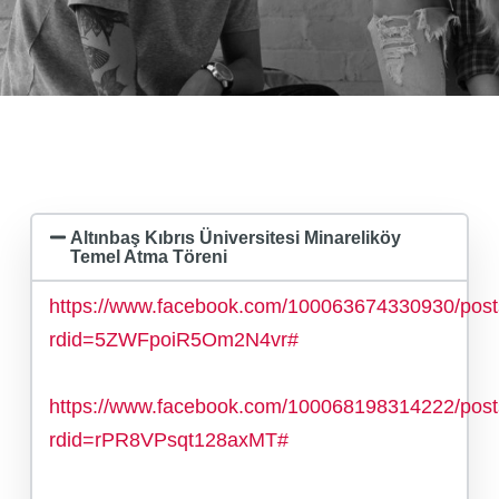
Altınbaş Kıbrıs Üniversitesi Minareliköy
Temel Atma Töreni
https://www.facebook.com/100063674330930/pos
rdid=5ZWFpoiR5Om2N4vr#
https://www.facebook.com/100068198314222/pos
rdid=rPR8VPsqt128axMT#