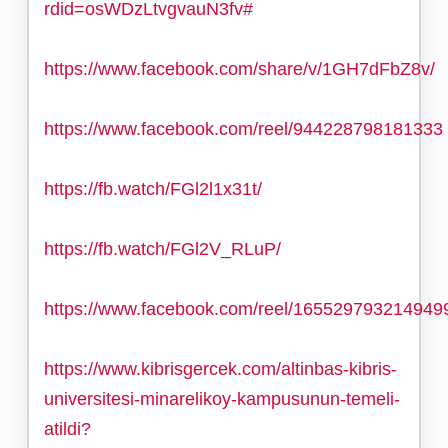
rdid=osWDzLtvgvauN3fv#
https://www.facebook.com/share/v/1GH7dFbZ8v/
https://www.facebook.com/reel/944228798181333
https://fb.watch/FGl2l1x31t/
https://fb.watch/FGl2V_RLuP/
https://www.facebook.com/reel/165529793214949
https://www.kibrisgercek.com/altinbas-kibris-
universitesi-minarelikoy-kampusunun-temeli-
atildi?