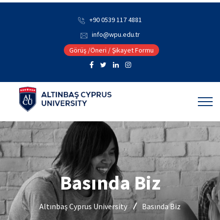
+90 0539 117 4881
info@wpu.edu.tr
Görüş /Öneri / Şikayet Formu
Basında Biz
Altınbaş Cyprus University
Basında Biz