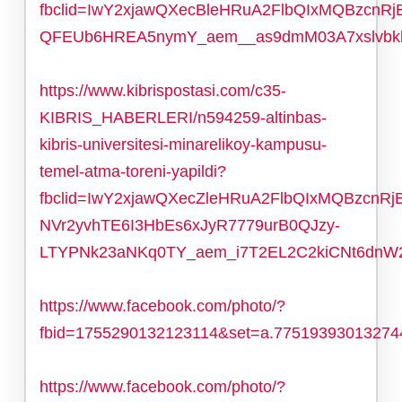
fbclid=IwY2xjawQXecBleHRuA2FlbQIxMQBzc
QFEUb6HREA5nymY_aem__as9dmM03A7xslvbk
https://www.kibrispostasi.com/c35-
KIBRIS_HABERLERI/n594259-altinbas-
kibris-universitesi-minarelikoy-kampusu-
temel-atma-toreni-yapildi?
fbclid=IwY2xjawQXecZleHRuA2FlbQIxMQBzcn
NVr2yvhTE6I3HbEs6xJyR7779urB0QJzy-
LTYPNk23aNKq0TY_aem_i7T2EL2C2kiCNt6dnW
https://www.facebook.com/photo/?
fbid=1755290132123114&set=a.77519393013274
https://www.facebook.com/photo/?