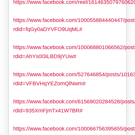
https://www.facebook.com/reel/161463507976062
https://www.facebook.com/100055884440447/pos
rdid=fqGy0aDYVFO9UqML#
https://www.facebook.com/100068801066562/pos
rdid=AhYs0l3iLBD9jYUw#
https://www.facebook.com/527646854/posts/101
rdid=VFBVHqYEZomQlNwm#
https://www.facebook.com/61569020284528/post
rdid=935XmFjmTx41W7BR#
https://www.facebook.com/100066756395655/pos