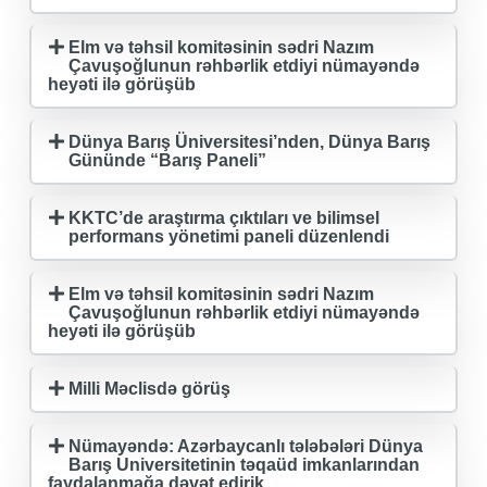
Elm və təhsil komitəsinin sədri Nazım
Çavuşoğlunun rəhbərlik etdiyi nümayəndə
heyəti ilə görüşüb
Dünya Barış Üniversitesi’nden, Dünya Barış
Gününde “Barış Paneli”
KKTC’de araştırma çıktıları ve bilimsel
performans yönetimi paneli düzenlendi
Elm və təhsil komitəsinin sədri Nazım
Çavuşoğlunun rəhbərlik etdiyi nümayəndə
heyəti ilə görüşüb
Milli Məclisdə görüş
Nümayəndə: Azərbaycanlı tələbələri Dünya
Barış Universitetinin təqaüd imkanlarından
faydalanmağa dəvət edirik