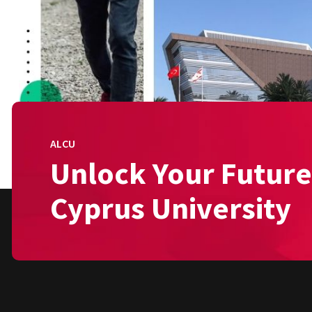
ALCU
Unlock Your Future
Cyprus University