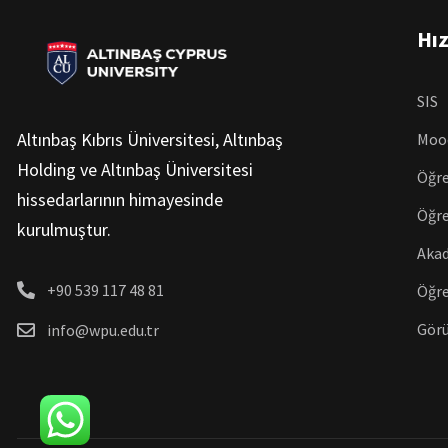
Hız
SIS
Altınbaş Kıbrıs Üniversitesi, Altınbaş
Moo
Holding ve Altınbaş Üniversitesi
Öğre
hissedarlarının himayesinde
Öğre
kurulmuştur.
Aka
+90 539 117 48 81
Öğre
Görü
info@wpu.edu.tr