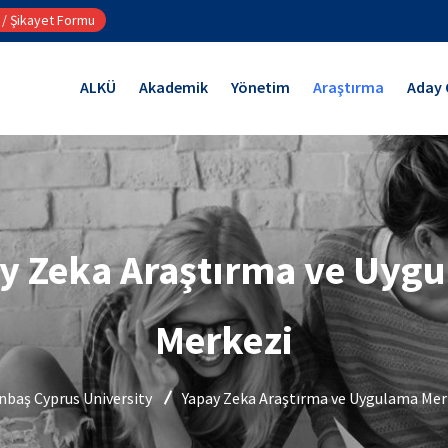
 / Şikayet Formu
ALKÜ
Akademik
Yönetim
Araştırma
Aday 
y Zeka Araştırma ve Uyg
Merkezi
ınbaş Cyprus University
Yapay Zeka Araştırma ve Uygulama Mer