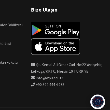
Bize Ulaşın
imler Fakültesi
kültesi
Yüksekokulu
Şt. Kemal Ali Ömer Cad. No:22 Yenişehir,
Lefkoşa/KKTC, Mersin 10 TÜRKİYE
info@wpu.edu.tr
+90 392 444 4 978