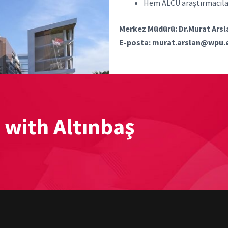
Hem ALCU araştırmacıla
Merkez Müdürü: Dr.Murat Arsl
E-posta: murat.arslan@wpu.e
 with Altınbaş