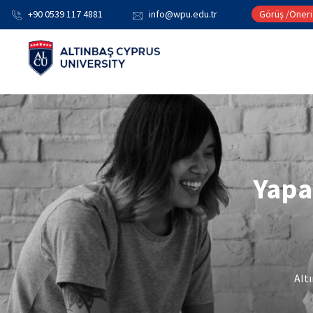
+90 0539 117 4881
info@wpu.edu.tr
Görüş /Öneri
Yapa
Alt