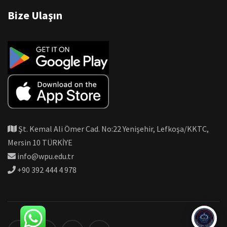
Bize Ulaşın
Şt. Kemal Ali Ömer Cad. No:22 Yenişehir, Lefkoşa/KKTC,
Mersin 10 TÜRKİYE
info@wpu.edu.tr
+90 392 444 4 978