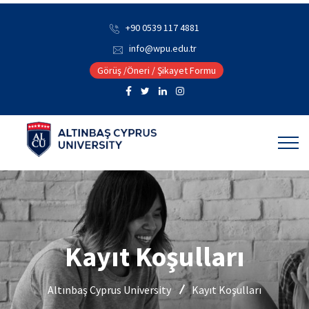
+90 0539 117 4881
info@wpu.edu.tr
Görüş /Öneri / Şikayet Formu
Kayıt Koşulları
Altınbaş Cyprus University
Kayıt Koşulları