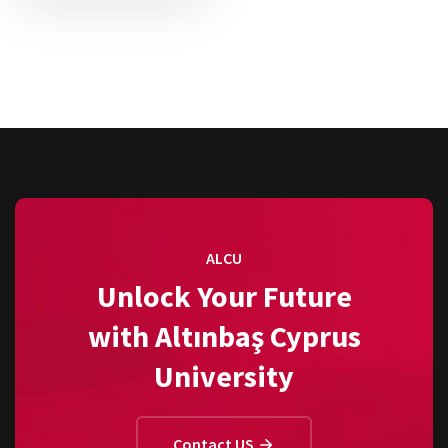
sayfalaması
ALCU
Unlock Your Future
with Altınbaş Cyprus
University
Contact US