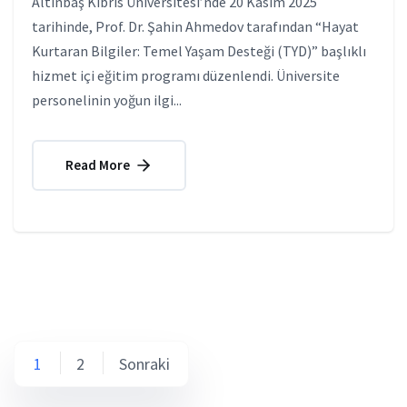
Altınbaş Kıbrıs Üniversitesi’nde 20 Kasım 2025
tarihinde, Prof. Dr. Şahin Ahmedov tarafından “Hayat
Kurtaran Bilgiler: Temel Yaşam Desteği (TYD)” başlıklı
hizmet içi eğitim programı düzenlendi. Üniversite
personelinin yoğun ilgi...
Read More
Yazı
1
2
Sonraki