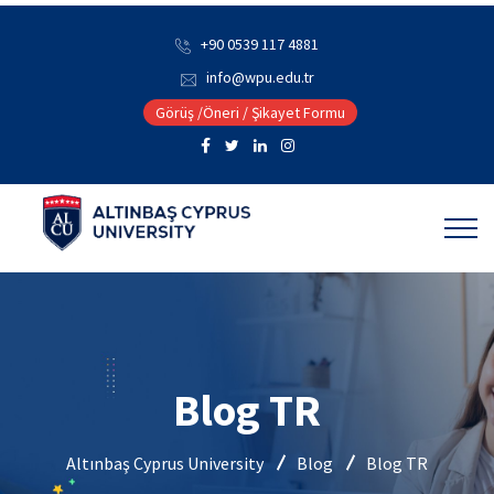
+90 0539 117 4881
info@wpu.edu.tr
Görüş /Öneri / Şikayet Formu
Blog TR
Altınbaş Cyprus University
Blog
Blog TR