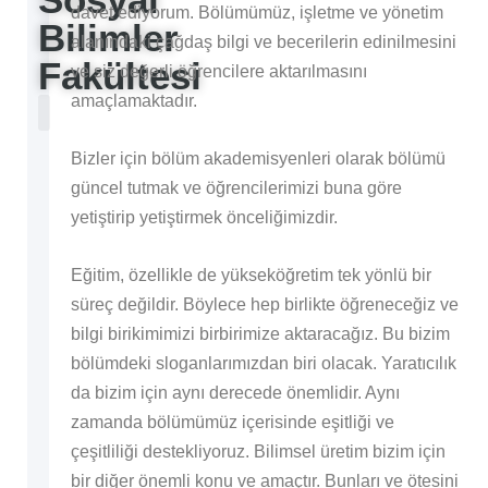
davet ediyorum. Bölümümüz, işletme ve yönetim
Bilimler
alanındaki çağdaş bilgi ve becerilerin edinilmesini
Fakültesi
ve siz değerli öğrencilere aktarılmasını
amaçlamaktadır.
Dekanın Mesajı
İşletme Yönetimi (İngilizce Program)
İşletme Yönetimi (Türkçe Program)
Siyaset Bilimi ve Uluslararası İlişkiler
Uluslararası Konaklama ve Turizm
Yönetim Bilişim Sistemleri
Psikoloji (İngilizce Program)
Psikoloji (Türkçe Program)
Akademik Kadro
Bizler için bölüm akademisyenleri olarak bölümü
güncel tutmak ve öğrencilerimizi buna göre
yetiştirip yetiştirmek önceliğimizdir.
Eğitim, özellikle de yükseköğretim tek yönlü bir
süreç değildir. Böylece hep birlikte öğreneceğiz ve
bilgi birikimimizi birbirimize aktaracağız. Bu bizim
bölümdeki sloganlarımızdan biri olacak. Yaratıcılık
da bizim için aynı derecede önemlidir. Aynı
zamanda bölümümüz içerisinde eşitliği ve
çeşitliliği destekliyoruz. Bilimsel üretim bizim için
bir diğer önemli konu ve amaçtır. Bunları ve ötesini