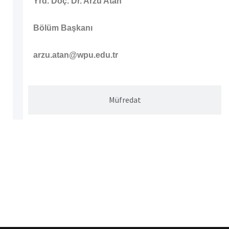
Yrd. Doç. Dr. Arzu Atan
Bölüm Başkanı
arzu.atan@wpu.edu.tr
Müfredat