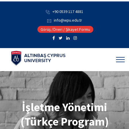
+90 0539 117 4881
info@wpu.edu.tr
Görüş /Öneri / Şikayet Formu
İşletme Yönetimi
(Türkçe Program)