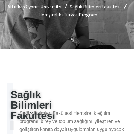
Altınbaş Cyprus University
Sağlık Bilimleri Fakültesi
Hemşirelik (Türkçe Program)
Sağlık
Açıklama
Bilimleri
Fakültesi
Sağlık Bilimleri Fakültesi Hemşirelik eğitim
programı, birey ve toplum sağlığını iyileştiren ve
geliştiren kanıta dayalı uygulamaları uygulayacak
Dekanın Mesajı
Hemşirelik (Türkçe Program)
Hemşirelik (İngilizce Program)
Akademik Kadro