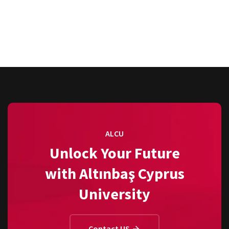
ALCU
Unlock Your Future
with Altınbaş Cyprus
University
Contact US