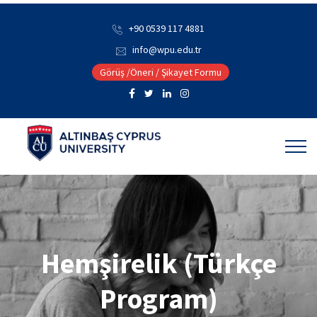
+90 0539 117 4881
info@wpu.edu.tr
Görüş /Öneri / Şikayet Formu
Hemşirelik (Türkçe
Program)